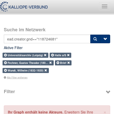
Navig
umsch
Suche im Netzwerk
Aktive Filter
Universitätsarchiv (Leipzig)
Halle a/S
Fechner, Gustav Theodor (180…
Brief
Wundt, Wilhelm (1832-1920)
Alle Filter entfernen
Filter
×
Ihr Graph enthält keine Akteure.
Erweitern Sie Ihre