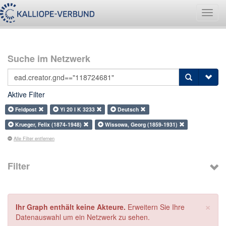
Navig
umsch
Suche im Netzwerk
Aktive Filter
Feldpost
Yi 20 I K 3233
Deutsch
Krueger, Felix (1874-1948)
Wissowa, Georg (1859-1931)
Alle Filter entfernen
Filter
×
Ihr Graph enthält keine Akteure.
Erweitern Sie Ihre
Datenauswahl um ein Netzwerk zu sehen.