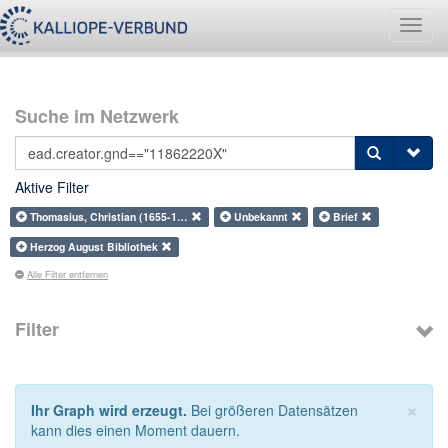
Navig
umsch
Suche im Netzwerk
Aktive Filter
Thomasius, Christian (1655-1…
Unbekannt
Brief
Herzog August Bibliothek
Alle Filter entfernen
Filter
×
Ihr Graph wird erzeugt.
Bei größeren Datensätzen
kann dies einen Moment dauern.