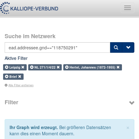
Navig
umsch
Suche im Netzwerk
Aktive Filter
Leipzig
NL 271/1/4/22
Hertel, Johannes (1872-1955)
Brief
Alle Filter entfernen
Filter
×
Ihr Graph wird erzeugt.
Bei größeren Datensätzen
kann dies einen Moment dauern.