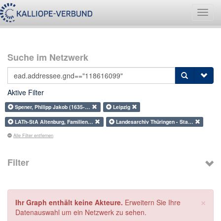
Navig
umsch
Suche im Netzwerk
Aktive Filter
Spener, Philipp Jakob (1635-…
Leipzig
LATh-StA Altenburg, Familien…
Landesarchiv Thüringen - Sta…
Alle Filter entfernen
Filter
×
Ihr Graph enthält keine Akteure.
Erweitern Sie Ihre
Datenauswahl um ein Netzwerk zu sehen.