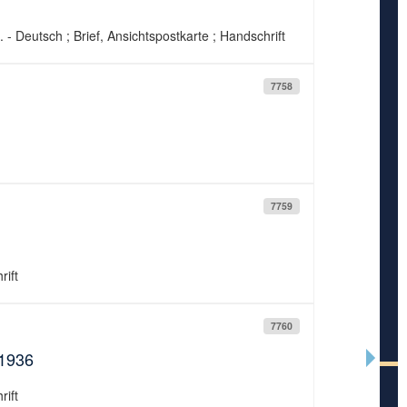
 - Deutsch ; Brief, Ansichtspostkarte ; Handschrift
7758
7759
rift
7760
.1936
rift