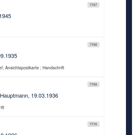
7767
.1945
7768
09.1935
f, Ansichtspostkarte ; Handschrift
7769
e Hauptmann, 19.03.1936
ift
7770