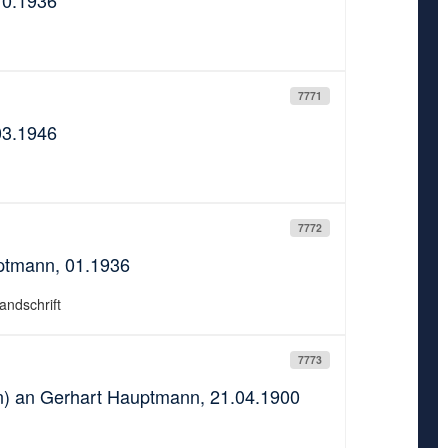
10.1936
7771
03.1946
7772
uptmann, 01.1936
andschrift
7773
n) an Gerhart Hauptmann, 21.04.1900