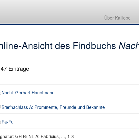
Nachl. Gerhart Hauptmann
Briefnachlass A: Prominente, Freunde und Bekannte
Über Kalliope
Fa-Fu
nline-Ansicht des Findbuchs
Nach
047
Einträge
Nachl. Gerhart Hauptmann
Briefnachlass A: Prominente, Freunde und Bekannte
Fa-Fu
gnatur: GH Br NL A: Fabricius, ..., 1-3