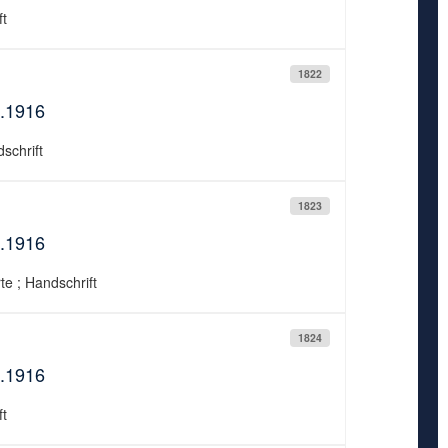
ft
1822
0.1916
schrift
1823
0.1916
te ; Handschrift
1824
1.1916
ft