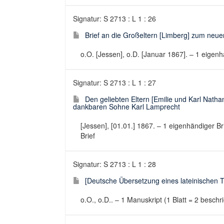
Signatur: S 2713 : L 1 : 26
Brief an die Großeltern [Limberg] zum neuen
o.O. [Jessen], o.D. [Januar 1867]. – 1 eigenhä
Signatur: S 2713 : L 1 : 27
Den geliebten Eltern [Emilie und Karl Nat
dankbaren Sohne Karl Lamprecht
[Jessen], [01.01.] 1867. – 1 eigenhändiger Br
Brief
Signatur: S 2713 : L 1 : 28
[Deutsche Übersetzung eines lateinischen Te
o.O., o.D.. – 1 Manuskript (1 Blatt = 2 besch