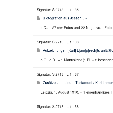
Signatur: S 2713 : L 1 : 35
[Fotografien aus Jessen] / -
o.D.. – 27 s/w-Fotos und 22 Negative. - Foto
Signatur: S 2713 : L 1 : 36
Aufzeichungen [Karl] L[am]p[rech]ts anläßlic
o.O., o.D.. – 1 Manuskript (1 Bl. = 2 beschr
Signatur: S 2713 : L 1 : 37
Zusätze zu meinem Testament / Karl Lampr
Leipzig, 1. August 1910. – 1 eigenhändiges 
Signatur: S 2713 : L 1 : 38