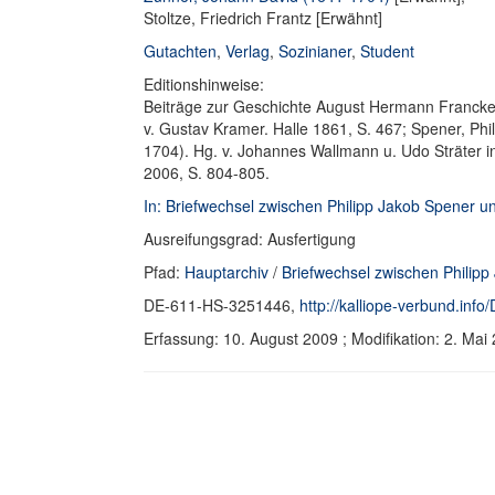
Stoltze, Friedrich Frantz [Erwähnt]
Gutachten
,
Verlag
,
Sozinianer
,
Student
Editionshinweise:
Beiträge zur Geschichte August Hermann Francke'
v. Gustav Kramer. Halle 1861, S. 467; Spener, Ph
1704). Hg. v. Johannes Wallmann u. Udo Sträter i
2006, S. 804-805.
In: Briefwechsel zwischen Philipp Jakob Spener 
Ausreifungsgrad: Ausfertigung
Pfad:
Hauptarchiv
/
Briefwechsel zwischen Philip
DE-611-HS-3251446,
http://kalliope-verbund.in
Erfassung: 10. August 2009 ; Modifikation: 2. M