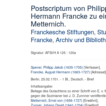
Postscriptum von Phili
Hermann Francke zu ei
Metternich.
Franckesche Stiftungen, S
Francke, Archiv und Bibliot
Signatur: AFSt/H A 125 : 120a
Spener, Philipp Jakob (1635-1705)
[Verfasser],
Francke, August Hermann (1663-1727)
[Adressat]
Berlin, 25.02.1701. - 1 Bl., Deutsch. - Brief
Inhaltsangabe:
Beilage des Gutachtens zu einer Schrift von E. v. 
gegen die Sozinianer bei J. D. Zunnner veröffentl
Metternich, Ernst von (1656-1727)
[Erwähnt],
Zunner, Johann David (1641-1704)
[Erwähnt],