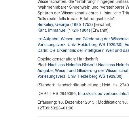
Wissenschaften, die "Erfahrung" hingegen umfass
"wahrnehmbarer Sinnenwelt" und "verstehbarer We
Sphären der Wissenschaftslehre: 1. "sinnliche Träg
"teils reale, teils irreale Erfahrungsobjekte".
Berkeley, George (1685-1753)
[Erwähnt],
Kant, Immanuel (1724-1804)
[Erwähnt]
In: Aufgabe, Wesen und Gliederung der Wissenscha
Vorlesungsverz. Univ. Heidelberg WS 1929/30] [Vo
Darin: Die Erkenntnis der intelligibeln Welt und d
Objekteigenschaften: Handschrift
Pfad:
Nachlass Heinrich Rickert
/
Nachlass Heinric
Aufgabe, Wesen und Gliederung der Wissenschaft. 
Vorlesungsverz. Univ. Heidelberg WS 1929/30]
[Standort: Handschriftenabteilung ; Heid. Hs. 2740
DE-611-HS-2949390,
http://kalliope-verbund.in
Erfassung: 16. Dezember 2015 ; Modifikation: 16
12T09:50:26+01:00