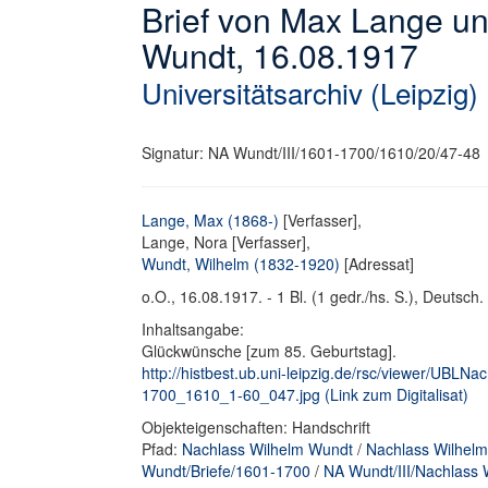
Brief von Max Lange u
Wundt, 16.08.1917
Universitätsarchiv (Leipzig)
Signatur: NA Wundt/III/1601-1700/1610/20/47-48
Lange, Max (1868-)
[Verfasser],
Lange, Nora [Verfasser],
Wundt, Wilhelm (1832-1920)
[Adressat]
o.O., 16.08.1917. - 1 Bl. (1 gedr./hs. S.), Deutsch. 
Inhaltsangabe:
Glückwünsche [zum 85. Geburtstag].
http://histbest.ub.uni-leipzig.de/rsc/viewer/UB
1700_1610_1-60_047.jpg (Link zum Digitalisat)
Objekteigenschaften: Handschrift
Pfad:
Nachlass Wilhelm Wundt
/
Nachlass Wilhelm
Wundt/Briefe/1601-1700
/
NA Wundt/III/Nachlass 