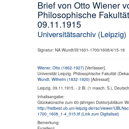
Brief von Otto Wiener vo
Philosophische Fakultä
09.11.1915
Universitätsarchiv (Leipzig)
Signatur: NA Wundt/III/1601-1700/1608/4/15-18
Wiener, Otto (1862-1927)
[Verfasser],
Universität Leipzig. Philosophische Fakultät (Dekan
Wundt, Wilhelm (1832-1920)
[Adressat]
Leipzig, 09.11.1915. - 2 Bl. (1 masch. S.), Deutsch.
Inhaltsangabe:
Glückwünsche zum 60-jährigen Doktorjubiläum W
http://histbest.ub.uni-leipzig.de/rsc/viewer/UB
1700_1608_1-4_015.tif (Link zum Digitalisat)
Bemerkung:
Exzellenz