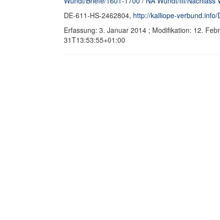
Wundt/Briefe/1601-1700
/
NA Wundt/III/Nachlass 
DE-611-HS-2462804,
http://kalliope-verbund.in
Erfassung: 3. Januar 2014 ; Modifikation: 12. Fe
31T13:53:55+01:00