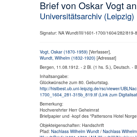
Brief von Oskar Vogt a
Universitätsarchiv (Leipzig)
Signatur: NA Wundt/III/1601-1700/1604/282/819-
Vogt, Oskar (1870-1959)
[Verfasser],
Wundt, Wilhelm (1832-1920)
[Adressat]
Bergen, 11.08.1912. - 2 Bl. (1 hs. S.), Deutsch. - B
Inhaltsangabe:
Glückwünsche zum 80. Geburtstag.
http://histbest.ub.uni-leipzig.de/rsc/viewer/UB
1700_1604_281-315b_819.tif (Link zum Digitalisat
Bemerkung:
Hochverehrter Herr Geheimrat
Briefpapier und -kopf des "Pattersons Hotel Norge
Objekteigenschaften: Handschrift
Pfad:
Nachlass Wilhelm Wundt
/
Nachlass Wilhelm