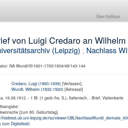
Über Kalliope
ief von Luigi Credaro an Wilhel
iversitätsarchiv (Leipzig)
;
Nachlass Wi
atur: NA Wundt/III/1601-1700/1604/48/143-144
Credaro, Luigi (1860-1939)
[Verfasser],
Wundt, Wilhelm (1832-1920)
[Adressat]
, 16.08.1912. - 1 Bl. (1 gedr./hs. S.), Italienisch. - Brief, Visitenkarte
ltsangabe:
kwünsche [zum 80. Geburtstag].
://histbest.ub.uni-leipzig.de/rsc/viewer/UBLNachlassWundt_derivat
k zum Digitalisat)