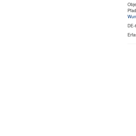
Obje
Pfa
Wund
DE-
Erfa