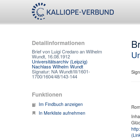
Br
Detailinformationen
Brief von Luigi Credaro an Wilhelm
Un
Wundt, 16.08.1912
Universitätsarchiv (Leipzig)
Nachlass Wilhelm Wundt
Signatur: NA Wundt/III/1601-
Sign
1700/1604/48/143-144
Funktionen
Im Findbuch anzeigen
Roma
In Merkliste aufnehmen
Inha
Glüc
http
(Lin