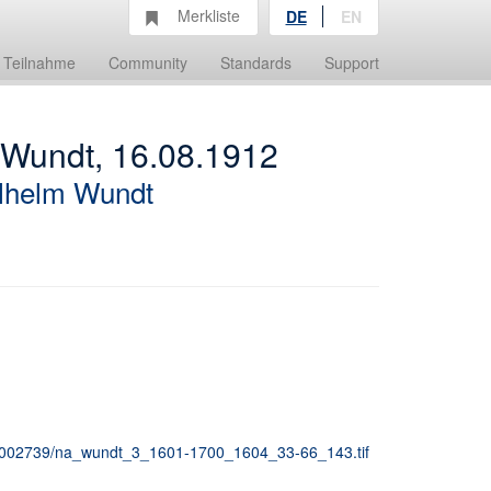
Merkliste
DE
EN
Teilnahme
Community
Standards
Support
m Wundt, 16.08.1912
lhelm Wundt
e_00002739/na_wundt_3_1601-1700_1604_33-66_143.tif