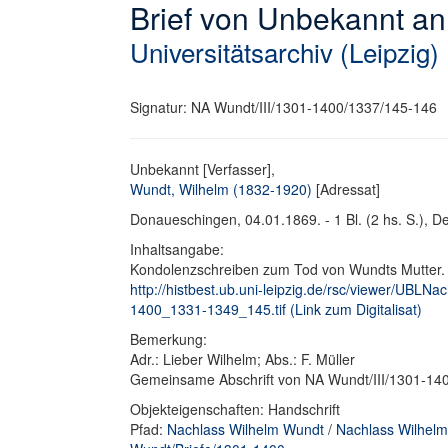
Brief von Unbekannt a
Universitätsarchiv (Leipzig)
Signatur: NA Wundt/III/1301-1400/1337/145-146
Unbekannt [Verfasser],
Wundt, Wilhelm (1832-1920)
[Adressat]
Donaueschingen, 04.01.1869. - 1 Bl. (2 hs. S.), De
Inhaltsangabe:
Kondolenzschreiben zum Tod von Wundts Mutter.
http://histbest.ub.uni-leipzig.de/rsc/viewer/UB
1400_1331-1349_145.tif (Link zum Digitalisat)
Bemerkung:
Adr.: Lieber Wilhelm; Abs.: F. Müller
Gemeinsame Abschrift von NA Wundt/III/1301-140
Objekteigenschaften: Handschrift
Pfad:
Nachlass Wilhelm Wundt
/
Nachlass Wilhelm