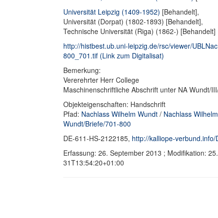
Universität Leipzig (1409-1952)
[Behandelt],
Universität (Dorpat) (1802-1893) [Behandelt],
Technische Universität (Riga) (1862-) [Behandelt]
http://histbest.ub.uni-leipzig.de/rsc/viewer/U
800_701.tif (Link zum Digitalisat)
Bemerkung:
Vererehrter Herr College
Maschinenschriftliche Abschrift unter NA Wundt/I
Objekteigenschaften: Handschrift
Pfad:
Nachlass Wilhelm Wundt
/
Nachlass Wilhelm
Wundt/Briefe/701-800
DE-611-HS-2122185,
http://kalliope-verbund.in
Erfassung: 26. September 2013 ; Modifikation: 2
31T13:54:20+01:00