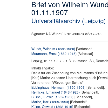
Brief von Wilhelm Wun
01.11.1907
Universitätsarchiv (Leipzig)
Signatur: NA Wundt/III/701-800/733a/217-218
Wundt, Wilhelm (1832-1920)
[Verfasser],
Meumann, Ernst (1862-1915)
[Adressat]
Leipzig, 01.11.1907. - 1 Bl. (2 masch. S.), Deutsch.
Inhaltsangabe:
Dankt für die Zusendung von Meumanns "Einführung
[Karl] Marbe zu seiner Überraschung auch [Oswald]
Vertreter der "Würzburger Schule".
Ebbinghaus, Hermann (1850-1909)
[Behandelt],
Reinicke, Emanuel (1848-1926)
[Behandelt],
Busse, Ludwig (1862-1907)
[Behandelt],
Marbe, Karl (1869-1953)
[Behandelt],
Külpe, Oswald (1862-1915)
[Behandelt],