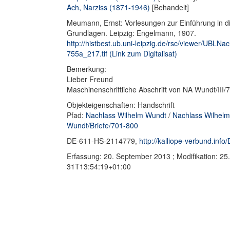
Ach, Narziss (1871-1946)
[Behandelt]
Meumann, Ernst: Vorlesungen zur Einführung in d
Grundlagen. Leipzig: Engelmann, 1907.
http://histbest.ub.uni-leipzig.de/rsc/viewer/U
755a_217.tif (Link zum Digitalisat)
Bemerkung:
Lieber Freund
Maschinenschriftliche Abschrift von NA Wundt/III
Objekteigenschaften: Handschrift
Pfad:
Nachlass Wilhelm Wundt
/
Nachlass Wilhelm
Wundt/Briefe/701-800
DE-611-HS-2114779,
http://kalliope-verbund.in
Erfassung: 20. September 2013 ; Modifikation: 2
31T13:54:19+01:00