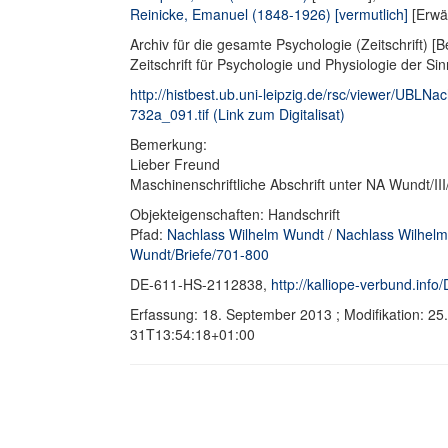
Reinicke, Emanuel (1848-1926) [vermutlich]
[Erwä
Archiv für die gesamte Psychologie (Zeitschrift) [B
Zeitschrift für Psychologie und Physiologie der Si
http://histbest.ub.uni-leipzig.de/rsc/viewer/U
732a_091.tif (Link zum Digitalisat)
Bemerkung:
Lieber Freund
Maschinenschriftliche Abschrift unter NA Wundt/I
Objekteigenschaften: Handschrift
Pfad:
Nachlass Wilhelm Wundt
/
Nachlass Wilhelm
Wundt/Briefe/701-800
DE-611-HS-2112838,
http://kalliope-verbund.in
Erfassung: 18. September 2013 ; Modifikation: 2
31T13:54:18+01:00