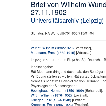
Brief von Wilhelm Wun
27.11.1902
Universitätsarchiv (Leipzig)
Signatur: NA Wundt/III/701-800/715/91-94
Wundt, Wilhelm (1832-1920)
[Verfasser],
Meumann, Ernst (1862-1915)
[Adressat]
Leipzig, 27.11.1902. - 2 Bl. (3 hs. S.), Deutsch. - B
Inhaltsangabe:
Rät Meumann dringend davon ab, den Beiträgern im
Verfügung stellen zu wollen. Rät zur Zurückhaltung
Nennt als negatives Beispiel die von Hermann Ebb
Physiologie der Sinnesorgane".
Ebbinghaus, Hermann (1850-1909)
[Behandelt],
Wirth, Wilhelm (1876-1952)
[Erwähnt],
Krueger, Felix (1874-1948)
[Erwähnt],
Kraepelin, Emil (1856-1926)
[Erwähnt],