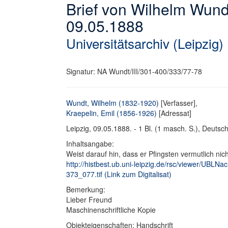
Brief von Wilhelm Wund
09.05.1888
Universitätsarchiv (Leipzig)
Signatur: NA Wundt/III/301-400/333/77-78
Wundt, Wilhelm (1832-1920)
[Verfasser],
Kraepelin, Emil (1856-1926)
[Adressat]
Leipzig, 09.05.1888. - 1 Bl. (1 masch. S.), Deutsch.
Inhaltsangabe:
Weist darauf hin, dass er Pfingsten vermutlich nich
http://histbest.ub.uni-leipzig.de/rsc/viewer/U
373_077.tif (Link zum Digitalisat)
Bemerkung:
Lieber Freund
Maschinenschriftliche Kopie
Objekteigenschaften: Handschrift