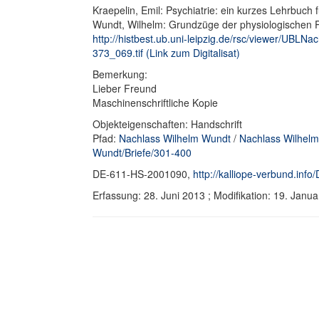
Kraepelin, Emil: Psychiatrie: ein kurzes Lehrbuch 
Wundt, Wilhelm: Grundzüge der physiologischen P
http://histbest.ub.uni-leipzig.de/rsc/viewer/U
373_069.tif (Link zum Digitalisat)
Bemerkung:
Lieber Freund
Maschinenschriftliche Kopie
Objekteigenschaften: Handschrift
Pfad:
Nachlass Wilhelm Wundt
/
Nachlass Wilhelm
Wundt/Briefe/301-400
DE-611-HS-2001090,
http://kalliope-verbund.in
Erfassung: 28. Juni 2013 ; Modifikation: 19. Ja