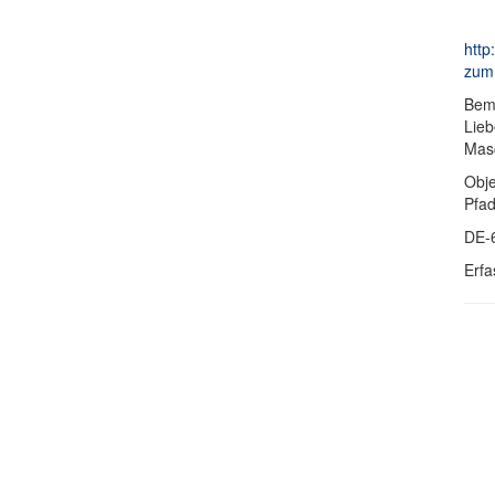
http
zum 
Bem
Lieb
Masc
Obje
Pfa
DE-
Erfa