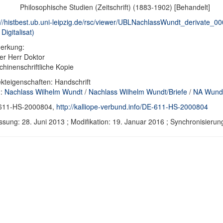
Philosophische Studien (Zeitschrift) (1883-1902) [Behandelt]
://histbest.ub.uni-leipzig.de/rsc/viewer/UBLNachlassWundt_derivate
Digitalisat)
erkung:
er Herr Doktor
hinenschriftliche Kopie
kteigenschaften: Handschrift
d:
Nachlass Wilhelm Wundt
/
Nachlass Wilhelm Wundt/Briefe
/
NA Wundt
611-HS-2000804,
http://kalliope-verbund.info/DE-611-HS-2000804
ssung: 28. Juni 2013 ; Modifikation: 19. Januar 2016 ; Synchronisie