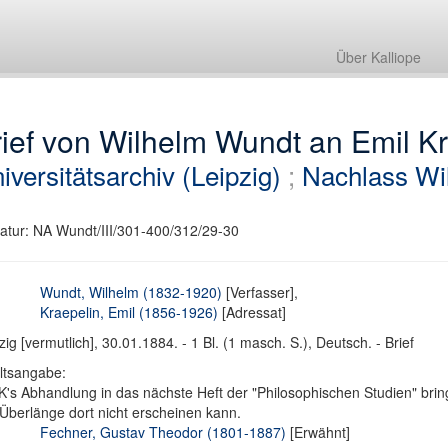
Über Kalliope
ief von Wilhelm Wundt an Emil K
iversitätsarchiv (Leipzig)
;
Nachlass Wi
atur: NA Wundt/III/301-400/312/29-30
Wundt, Wilhelm (1832-1920)
[Verfasser],
Kraepelin, Emil (1856-1926)
[Adressat]
zig [vermutlich], 30.01.1884. - 1 Bl. (1 masch. S.), Deutsch. - Brief
ltsangabe:
 K's Abhandlung in das nächste Heft der "Philosophischen Studien" bri
Überlänge dort nicht erscheinen kann.
Fechner, Gustav Theodor (1801-1887)
[Erwähnt]