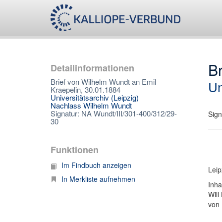
Br
Detailinformationen
Brief von Wilhelm Wundt an Emil
Un
Kraepelin, 30.01.1884
Universitätsarchiv (Leipzig)
Nachlass Wilhelm Wundt
Signatur: NA Wundt/III/301-400/312/29-
Sign
30
Funktionen
Im Findbuch anzeigen
Leip
In Merkliste aufnehmen
Inha
Will
von 