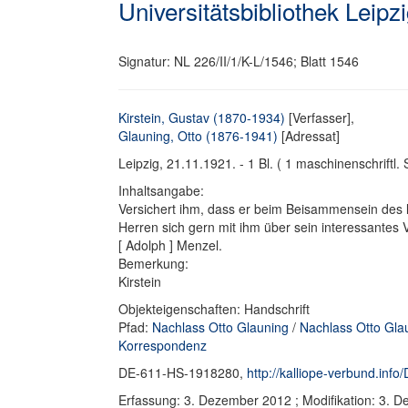
Universitätsbibliothek Leipz
Signatur: NL 226/II/1/K-L/1546; Blatt 1546
Kirstein, Gustav (1870-1934)
[Verfasser],
Glauning, Otto (1876-1941)
[Adressat]
Leipzig, 21.11.1921. - 1 Bl. ( 1 maschinenschriftl. S.
Inhaltsangabe:
Versichert ihm, dass er beim Beisammensein des l
Herren sich gern mit ihm über sein interessantes
[ Adolph ] Menzel.
Bemerkung:
Kirstein
Objekteigenschaften: Handschrift
Pfad:
Nachlass Otto Glauning
/
Nachlass Otto Gla
Korrespondenz
DE-611-HS-1918280,
http://kalliope-verbund.in
Erfassung: 3. Dezember 2012 ; Modifikation: 3. 