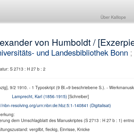
Über Kalliope
exander von Humboldt / [Exzerpie
iversitäts- und Landesbibliothek Bonn
atur: S 2713 : H 27 b : 2
pzig], 9/2 1910. - 1 Typoskript (9 Bl.=9 beschriebene S.). - Werkmanusk
Lamprecht, Karl (1856-1915)
[Schreiber]
://nbn-resolving.org/urn:nbn:de:hbz:5:1-140841 (Digitalisat)
erkung:
erung dem Umschlagblatt des Manuskriptes (S 2713 : H 27 b : 1) ent
ltungszustand: vergilbt, fleckig, Einrisse, Knicke