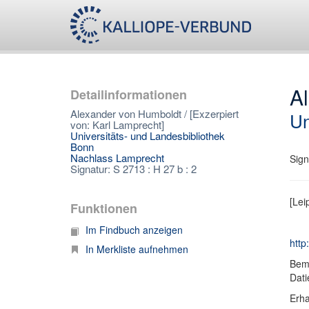
Al
Detailinformationen
Alexander von Humboldt / [Exzerpiert
Un
von: Karl Lamprecht]
Universitäts- und Landesbibliothek
Bonn
Nachlass Lamprecht
Sign
Signatur: S 2713 : H 27 b : 2
[Lei
Funktionen
Im Findbuch anzeigen
http
In Merkliste aufnehmen
Bem
Dati
Erha