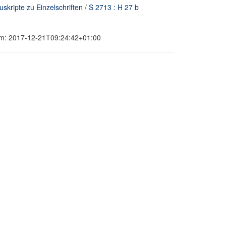
skripte zu Einzelschriften
/
S 2713 : H 27 b
tum: 2017-12-21T09:24:42+01:00